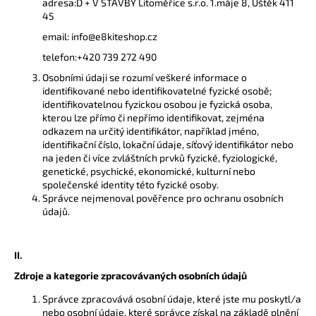
adresa:D + V STAVBY Litoměřice s.r.o. 1.máje 8, Úštěk 411
a
45
j
email: info@e8kiteshop.cz
í
telefon:+420 739 272 490
t
Osobními údaji se rozumí veškeré informace o
?
identifikované nebo identifikovatelné fyzické osobě;
identifikovatelnou fyzickou osobou je fyzická osoba,
kterou lze přímo či nepřímo identifikovat, zejména
odkazem na určitý identifikátor, například jméno,
identifikační číslo, lokační údaje, síťový identifikátor nebo
na jeden či více zvláštních prvků fyzické, fyziologické,
HLEDAT
genetické, psychické, ekonomické, kulturní nebo
společenské identity této fyzické osoby.
Správce nejmenoval pověřence pro ochranu osobních
údajů.
D
o
II.
p
o
Zdroje a kategorie zpracovávaných osobních údajů
r
Správce zpracovává osobní údaje, které jste mu poskytl/a
u
nebo osobní údaje, které správce získal na základě plnění