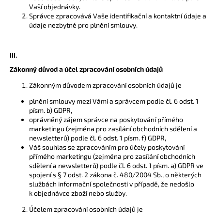
č
Vaší objednávky.
u
Správce zpracovává Vaše identifikační a kontaktní údaje a
j
údaje nezbytné pro plnění smlouvy.
e
m
e
III.
Zákonný důvod a účel zpracování osobních údajů
Zákonným důvodem zpracování osobních údajů je
plnění smlouvy mezi Vámi a správcem podle čl. 6 odst. 1
písm. b) GDPR,
oprávněný zájem správce na poskytování přímého
marketingu (zejména pro zasílání obchodních sdělení a
newsletterů) podle čl. 6 odst. 1 písm. f) GDPR,
Váš souhlas se zpracováním pro účely poskytování
přímého marketingu (zejména pro zasílání obchodních
sdělení a newsletterů) podle čl. 6 odst. 1 písm. a) GDPR ve
spojení s § 7 odst. 2 zákona č. 480/2004 Sb., o některých
službách informační společnosti v případě, že nedošlo
k objednávce zboží nebo služby.
Účelem zpracování osobních údajů je