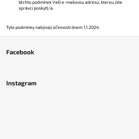
těchto podmínek Vaši e-mailovou adresu, kterou jste
správci poskytl/a.
Tyto podmínky nabývají účinnosti dnem 1.1.2024.
Z
á
Facebook
p
a
t
í
Instagram