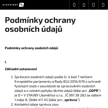
K
Přejít
Hledat
Nákup
M
Přihlášení
na
o
obsah
Zpět
Zpět
košík
š
Podmínky ochrany
í
C
osobních údajů
k
o
p
o
Podmínky ochrany osobních údajů
t
ř
I.
e
Základní ustanovení
b
u
Správcem osobních údajů podle čl. 4 bod 7 nařízení
Evropského parlamentu a Rady (EU) 2016/679 o ochraně
j
fyzických osob v souvislosti se zpracováním osobních
e
údajů a o volném pohybu těchto údajů (dále jen: „
GDPR
”)
t
je D + V STAVBY Litoměřice s.r.o. , IČ 097 38 282 se sídlem
1.máje 8, Úštěk 411 45 (dále jen: „
správce
“).
e
Kontaktní údaje správce jsou
n