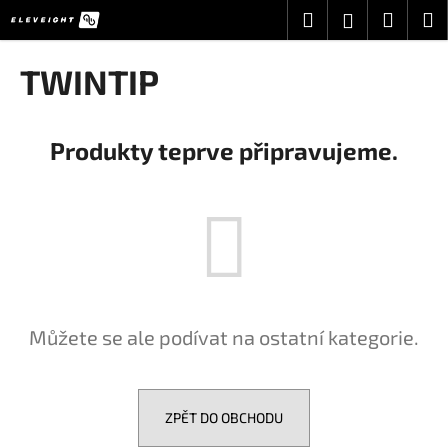
K
Přejít
Hledat
Nákup
M
Přihlášení
na
o
obsah
Zpět
Zpět
košík
š
TWINTIP
í
C
k
o
Produkty teprve připravujeme.
p
o
t
ř
e
b
u
Můžete se ale podívat na ostatní kategorie.
j
e
t
e
ZPĚT DO OBCHODU
n