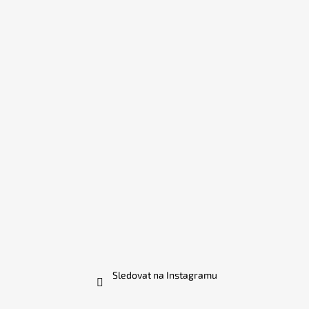
č
u
j
e
m
e
Sledovat na Instagramu