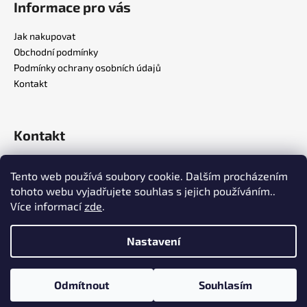
Informace pro vás
Jak nakupovat
Obchodní podmínky
Podmínky ochrany osobních údajů
Kontakt
Kontakt
info
@
e8kiteshop.cz
Tento web používá soubory cookie. Dalším procházením
+420 739 272 490
tohoto webu vyjadřujete souhlas s jejich používáním..
Více informací
zde
.
Nastavení
Vytvořil Shoptet
Copyright 2026
Eleveight shop
. Všechna práva vyhrazena.
Odmítnout
Souhlasím
Upravit nastavení cookies