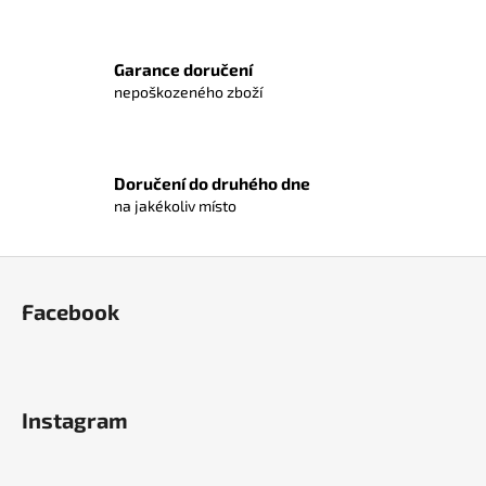
a
j
Garance doručení
í
nepoškozeného zboží
t
?
Doručení do druhého dne
na jakékoliv místo
HLEDAT
Z
á
Facebook
p
D
a
o
t
p
í
Instagram
o
r
u